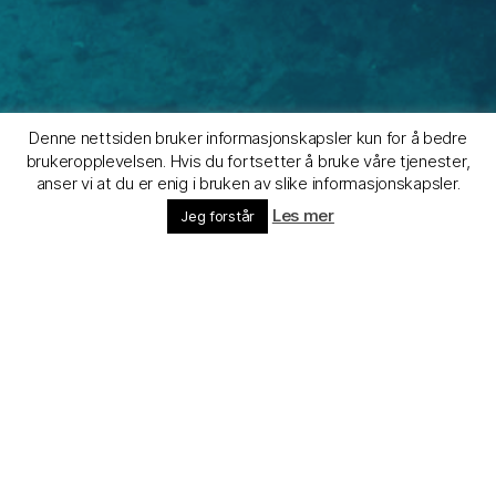
Denne nettsiden bruker informasjonskapsler kun for å bedre
Stavanger Dykkerklubb
brukeropplevelsen. Hvis du fortsetter å bruke våre tjenester,
anser vi at du er enig i bruken av slike informasjonskapsler.
Les mer
Jeg forstår
Rull
ned
Klubbdykk
Vi har i utgangspunktet faste klubbdykk med