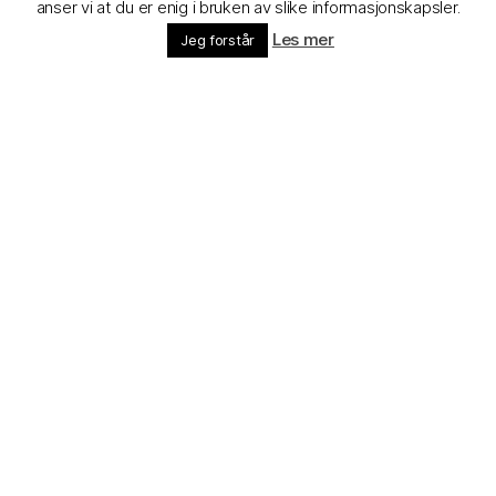
anser vi at du er enig i bruken av slike informasjonskapsler.
Les mer
Jeg forstår
Rull
ned
Velkommen til Stavanger dykkerklubb på
nettet. Her vil dere finne den informasjon dere
trenger for å komme i kontakt med oss. Vi tar
svært gjerne imot gjester til våre klubbdykk, og
ikke minst ønsker vi dere velkommen som nye
medlemmer.
Det meste av aktivitetene våres annonseres i
vår Facebook-gruppe.
Alle kan søke om å bli medlem i gruppen,
medlemskap er ikke nødvendig. Du finner
gruppen ved å trykke «Forum» i menyen, eller
ved å følge
denne
linken.