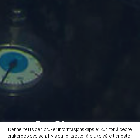
Om Stavanger
Denne nettsiden bruker informasjonskapsler kun for å bedre
Dykkerklubb
brukeropplevelsen. Hvis du fortsetter å bruke våre tjenester,